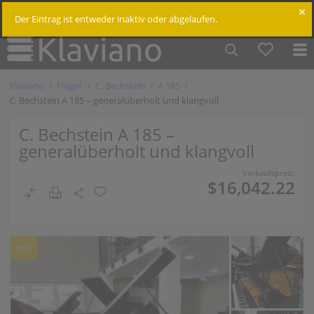
$
Cm /
In
Einloggen
Der Eintrag ist entweder inaktiv oder abgelaufen.
Klaviano
Flügel
C. Bechstein
A 185
C. Bechstein A 185 – generalüberholt und klangvoll
C. Bechstein A 185 –
generalüberholt und klangvoll
Verkaufspreis:
$16,042.22
Hot