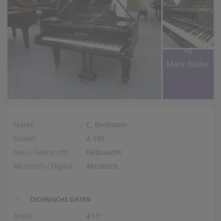
+6
Mehr Bilder
Marke
C. Bechstein
Modell
A 185
Neu / Gebraucht
Gebraucht
Akustisch / Digital
Akustisch
TECHNISCHE DATEN
Breite
4′11″