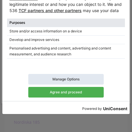
Ibach 185
Fazioli F183
W. Hoffmann T 186
W. Hoffmann V 183
Ibach F-II 183
Yamaha C3B
Rippen 185
Ritmüller GH188R
Nordiska 185