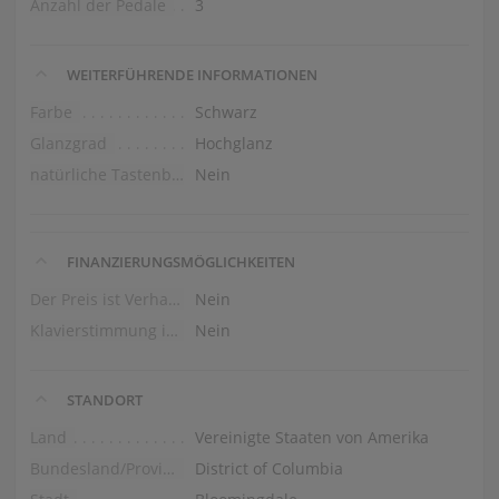
Anzahl der Pedale
3
WEITERFÜHRENDE INFORMATIONEN
Farbe
Schwarz
Glanzgrad
Hochglanz
natürliche Tastenbelag
Nein
FINANZIERUNGSMÖGLICHKEITEN
Der Preis ist Verhandlungssache
Nein
Klavierstimmung im Preis
Nein
STANDORT
Land
Vereinigte Staaten von Amerika
Bundesland/Provinz
District of Columbia