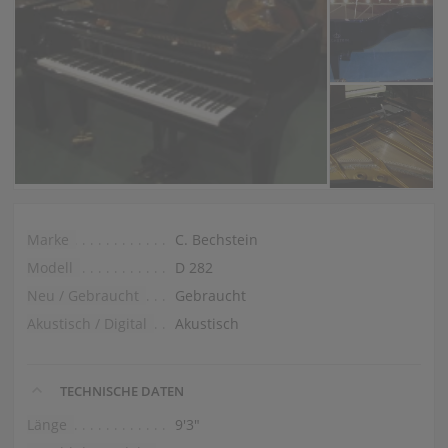
Marke
C. Bechstein
Modell
D 282
Neu / Gebraucht
Gebraucht
Akustisch / Digital
Akustisch
TECHNISCHE DATEN
Länge
9′3″