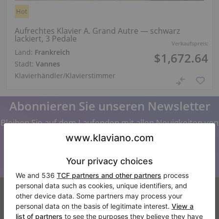
Hot
Aufrechtes Klavier A. Grand Autre — schwarz
lackiert, 3 Pedale
Verkaufspreis:
Land:
Frankreich
$1,672.64
Stadt:
Vannes
Klavierhändler/Klavierstimmer
Abonnieren Sie unseren Newsletter
Bleiben Sie auf dem Laufenden mit allen Neuigkeiten von
Klaviano
Klaviano