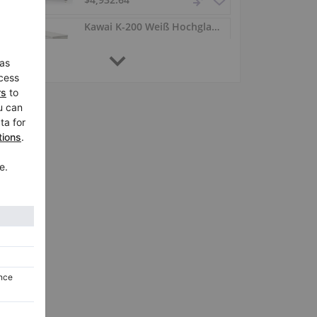
Kawai K-200 Weiß Hochglanz — Millennium III & Soft‑Close
K-200,
Deutschland /
Jena
$6,915.19
Neues Kawai K-200 mit Millennium III und warmem Klang
K-200,
Deutschland /
Jena
$5,760.73