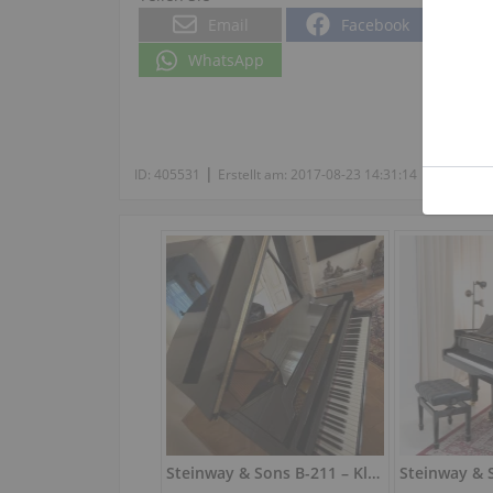
Email
Facebook
WhatsApp
|
|
ID:
405531
Erstellt am:
2017-08-23 14:31:14
Ansichte
Steinway & Sons B-211 – Klavier 211 cm