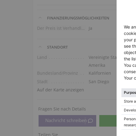
FINANZIERUNGSMÖGLICHKEITEN
Der Preis ist Verhandlungssache
Ja
STANDORT
Land
Vereinigte Staaten von
Amerika
Bundesland/Provinz
Kalifornien
Stadt
San Diego
Auf der Karte anzeigen
Fragen Sie nach Details
Teilen Sie