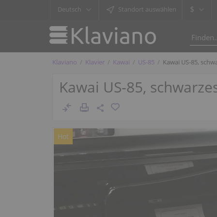
$
Deutsch
Standort auswählen
Klaviano
Klavier
Kawai
US-85
Kawai US-85, schwa
Kawai US-85, schwarzes
Hot