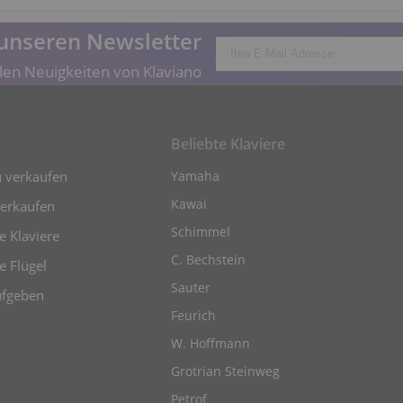
unseren Newsletter
len Neuigkeiten von Klaviano
Beliebte Klaviere
u verkaufen
Yamaha
Kawai
verkaufen
Schimmel
 Klaviere
C. Bechstein
e Flügel
Sauter
ufgeben
Feurich
W. Hoffmann
Grotrian Steinweg
Petrof