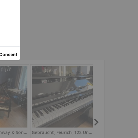
Gebraucht, Steinway & Sons, O-180
Gebraucht, Feurich, 122 Universal