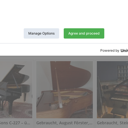
Twitter
LinkedIn
Pinterest
Anzeige berichten
n:
4510
Steinway & Sons C‑227 – überholt, kraftvoller Konzertklang
Gebraucht, August Förster, 190