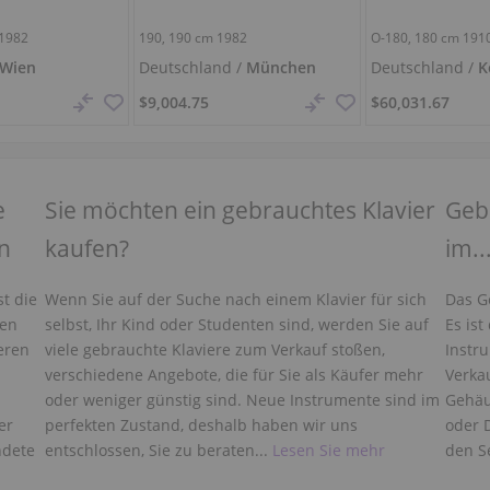
1982
190,
190 cm
1982
O-180,
180 cm
191
Wien
Deutschland /
München
Deutschland /
K
$9,004.75
$60,031.67
e
Sie möchten ein gebrauchtes Klavier
Gebr
ln
kaufen?
im..
st die
Wenn Sie auf der Suche nach einem Klavier für sich
Das G
ten
selbst, Ihr Kind oder Studenten sind, werden Sie auf
Es ist
eren
viele gebrauchte Klaviere zum Verkauf stoßen,
Instr
verschiedene Angebote, die für Sie als Käufer mehr
Verka
oder weniger günstig sind. Neue Instrumente sind im
Gehäu
er
perfekten Zustand, deshalb haben wir uns
oder 
ndete
entschlossen, Sie zu beraten...
Lesen Sie mehr
den S