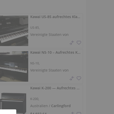
Kawai US-85 aufrechtes Klavier — Hochglanz-Schwarz, 88 Tasten, 3 Pedale
US-85,
Vereinigte Staaten von
Amerika /
San Diego
Kawai NS-10 – Aufrechtes Klavier, schwarz hochglänzend, 88 Tasten
NS-10,
Vereinigte Staaten von
Amerika /
San Diego
Kawai K-200 — Aufrechtes Klavier, 114 cm
K-200,
Australien /
Carlingford
$4,932.64