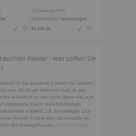
0
122 Universal, 2019
O-180,
180 cm
1920
öln
Deutschland /
Memmingen
Deutschland /
Jena
$3,694.26
$43,753.85
auchtes Klavier - was sollten Sie
.?
ehäuse ist das äusserste Element des Klaviers.
 das, was Sie visuell erkennen lässt, ob das
ument ordentlich ist oder nicht. Wenn das zum
uf angebotene Klavier stark beschädigte
seelemente aufweist, z.B. beschädigter Lack
Deckel-Furnier, Kratzer oder Lackschäden an
eiten des Klaviergehäuses...
Lesen Sie mehr