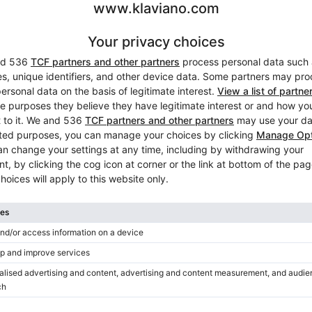
Klavierstimmung im Preis
Nein