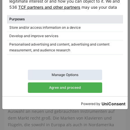
Gebraucht, Yamaha, G2
G2,
170 cm
1978
SK-3,
188 cm
Spanien /
Gorraiz
Polen /
Warschau
$6,347.64
Kawai Vertrauen in die japanische
Qualität von Klavieren und Flügeln
Wenn Sie ein Klavier oder einen Flügel suchen, ist die
Auswahl an neuen und gebrauchten Instrumenten auf
dem Markt recht groß. Die Marken von Klavieren und
Flügeln, die sowohl in Europa als auch in Nordamerika