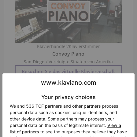
Klavierhändler/Klavierstimmer
Convoy Piano
San Diego
/ Vereinigte Staaten von Amerika
Besuchen Sie das virtuelle Klaviergeschäft