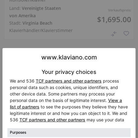
Land:
Vereinigte Staaten
Verkaufspreis:
von Amerika
$1,695.00
Stadt:
Virginia Beach
Klavierhändler/Klavierstimmer