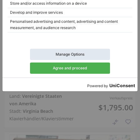
Hot
Kimball Console Upright — Kompaktes akustisches
Klavier
Land:
Vereinigte Staaten
Verkaufspreis:
von Amerika
$1,795.00
Stadt:
Virginia Beach
Klavierhändler/Klavierstimmer