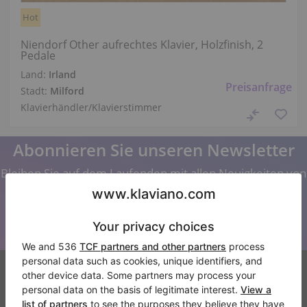
Hot
Niendorf Other aufrechtes Klavier, Holzfinish, 2
Pedale
Land:
Irland
Preisanfrage
Stadt:
Milford
Klavierhändler/Klavierstimmer
Abonnieren Sie unseren Newsletter
Bleiben Sie auf dem Laufenden mit allen Neuigkeiten von
Klaviano
Klaviano