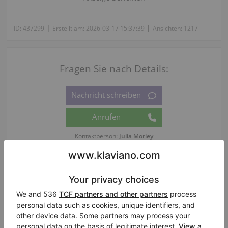
|
|
ID:
437299
Erstellt am:
2026-03-17 15:37:39
Ansichten:
1217
Fragen Sie nach Details:
Kontaktperson:
Julia Morley
Informationen über den Verkäufer :