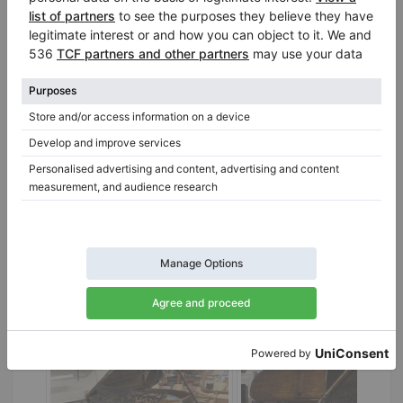
Klavierhändler/Klavierstimmer
Robert Morley & Co. Ltd.
London
/ Vereinigtes Königreich
Offizieller Vertragshändler von:
Bechstein
,
Bentley
,
C. Bechstein
,
Elysian
,
Gors & Kallmann
,
Grotrian Steinweg
,
John Morley
,
Monington & Weston
,
Morley
,
Pearl River
,
Ritmüller
,
Steinbach
,
W.
Hoffmann
,
Waldstein
,
Weber
,
Zimmermann
Besuchen Sie das virtuelle Klaviergeschäft