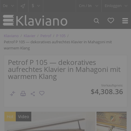
$
Cm /
In
Einloggen
Klaviano
Klavier
Petrof
P 105
Petrof P 105 — dekoratives aufrechtes Klavier in Mahagoni mit
warmem Klang
Petrof P 105 — dekoratives
aufrechtes Klavier in Mahagoni mit
warmem Klang
Verkaufspreis:
$4,308.36
Hot
Video