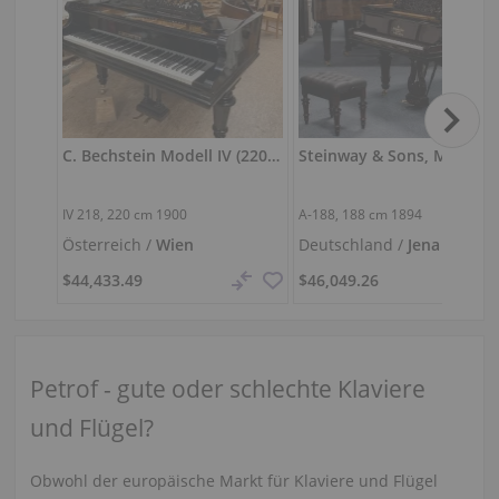
C. Bechstein Modell IV (220 cm) — konzertbereiter Flügel
IV 218,
220 cm
1900
A-188,
188 cm
1894
Österreich /
Wien
Deutschland /
Jena
$44,433.49
$46,049.26
Petrof - gute oder schlechte Klaviere
und Flügel?
Obwohl der europäische Markt für Klaviere und Flügel