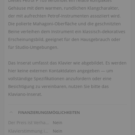
Dieses Petrof P 105 verbindet ein relativ kompaktes
Gehäuse mit dem warmen, rundlichen Klangcharakter,
der mit aufrechten Petrof‑Instrumenten assoziiert wird.
Die polierte Mahagoni‑Oberfläche und die geschnitzten
Beine verleihen dem Instrument ein klassisch‑dekoratives
Erscheinungsbild, geeignet für den Hausgebrauch oder
für Studio‑Umgebungen.
Das Inserat umfasst das Klavier wie abgebildet. Es werden
hier keine externen Kontaktdaten angegeben — um
vollständige Spezifikationen anzufordern oder eine
Besichtigung zu vereinbaren, nutzen Sie bitte das
Klaviano‑Inserat.
FINANZIERUNGSMÖGLICHKEITEN
Der Preis ist Verhandlungssache
Nein
Klavierstimmung im Preis
Nein