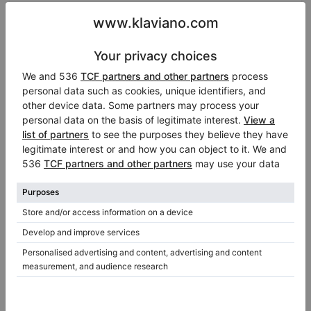
Kontaktperson:
Thomas Römer
Telefon Sprache: Deutsch, English, Français
Informationen über den Verkäufer :
Klavierhändler/Klavierstimmer
Klaviersalon Berlin - Klavierbau Thomas Römer
Berlin
/ Deutschland
Offizieller Vertragshändler von:
Feurich
,
Grotrian Steinweg
,
Schimmel
,
Seiler
,
Wilhelm Grotrian