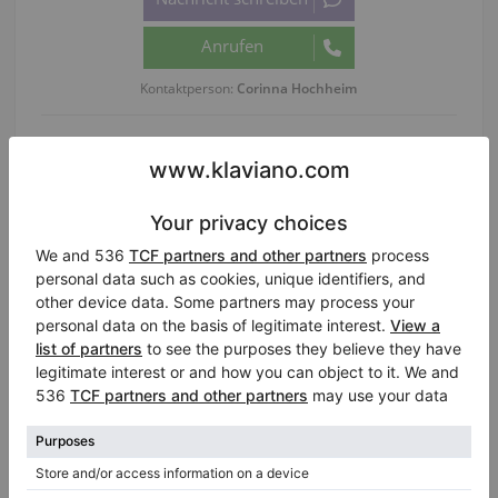
Kontaktperson:
Corinna Hochheim
Informationen über den Verkäufer :
Klavierhändler/Klavierstimmer
Pianohaus Kemp GmbH & Co. KG
Osnabrück
/ Deutschland