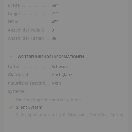
Breite
58″
Länge
21″
Höhe
45″
Anzahl der Pedale
3
Anzahl der Tasten
88
WEITERFÜHRENDE INFORMATIONEN
Farbe
Schwarz
Glanzgrad
Hochglanz
natürliche Tastenbelag
Nein
Systeme
Die Feuchtigkeitskontrollsysteme
Silent System
Selbstspielapparatur (z.B. Disklavier, PianoDisc, Spirio)