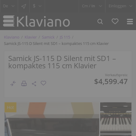
$
Cm /
In
Einloggen
Klaviano
Klavier
Samick
JS 115
Samick JS-115 D Silent mit SD1 – kompaktes 115 cm Klavier
Samick JS-115 D Silent mit SD1 –
kompaktes 115 cm Klavier
Verkaufspreis:
$4,599.47
Hot