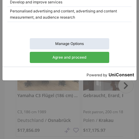
Besuchen Sie das virtuelle Klaviergeschäft
Yamaha C3 Flügel (186 cm) – schwarz poliert
C3,
186 cm
1989
Petit patron,
200 cm
1857
Deutschland /
Osnabrück
Polen /
Krakau
$17,856.09
$17,175.97