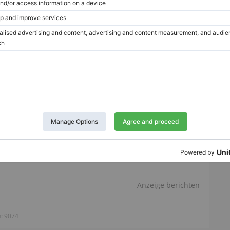
Twitter
LinkedIn
Pinterest
Anzeige berichten
n:
9074