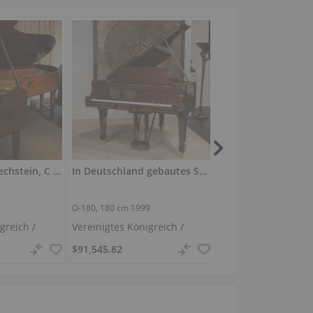
Gebraucht, C. Bechstein, C 224
In Deutschland gebautes Steinway & Sons O-180 in poliertem Mahagoni
6
O-180,
180 cm
1999
D 282,
280 cm
2000
greich /
Vereinigtes Königreich /
Vereinigte Staaten 
Swansea
Amerika /
Hutto
$91,545.82
$108,000.00