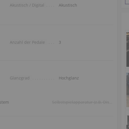
Akustisch / Digital
Akustisch
Anzahl der Pedale
3
Glanzgrad
Hochglanz
ystem
Selbstspielapparatur (z.B. Disklavier, PianoDisc, Spirio)