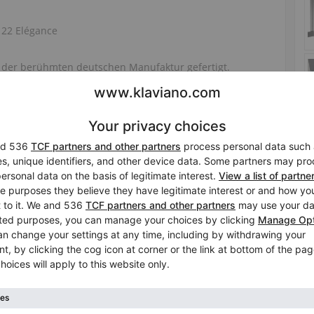
122 Elégance
 der berühmten deutschen Manufaktur gefertigt.
 Twintone System inklusive Kopfhörer.
Klavierstimmung im Preis
Nein