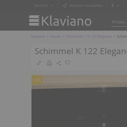
$
Deutsch
Standort auswählen
Klaviano
Klavier
Schimmel
K 122 Elegance
Schim
Schimmel K 122 Eleganc
Hot