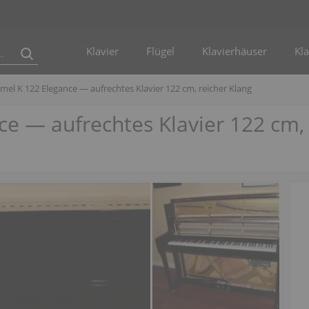
Klavier
Flügel
Klavierhäuser
Kla
mel K 122 Elegance — aufrechtes Klavier 122 cm, reicher Klang
e — aufrechtes Klavier 122 cm, 