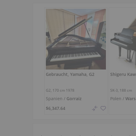
Gebraucht, Yamaha, G2
G2,
170 cm
1978
SK-3,
188 cm
Spanien /
Gorraiz
Polen /
Wars
$6,347.64