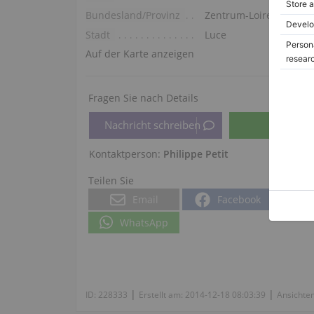
Bundesland/Provinz
Zentrum-Loiretal
Stadt
Luce
Auf der Karte anzeigen
Fragen Sie nach Details
Kontaktperson:
Philippe Petit
Teilen Sie
Email
Facebook
WhatsApp
|
|
ID:
228333
Erstellt am:
2014-12-18 08:03:39
Ansichte