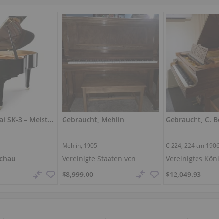
Shigeru Kawai SK-3 – Meisterflügel 188 cm
Gebraucht, Mehlin
Mehlin, 1905
C 224,
224 cm
190
chau
Vereinigte Staaten von
Vereinigtes Köni
Amerika /
Klamath Falls
Bournemouth
$8,999.00
$12,049.93