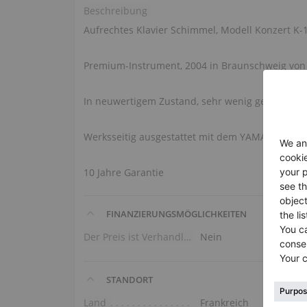
Beschreibung
Aufrechtes Klavier Schimmel, Modell Konzert K-
Premium-Instrument, 2004 in Braunschweig von
In neuwertigem Zustand, sehr wenig genutzt.
Werksseitig ausgestattet mit dem YAMAHA Silent
10 Jahre Garantie
FINANZIERUNGSMÖGLICHKEITEN
Der Preis ist Verhandlungssache
Nein
STANDORT
Land
Frankreich