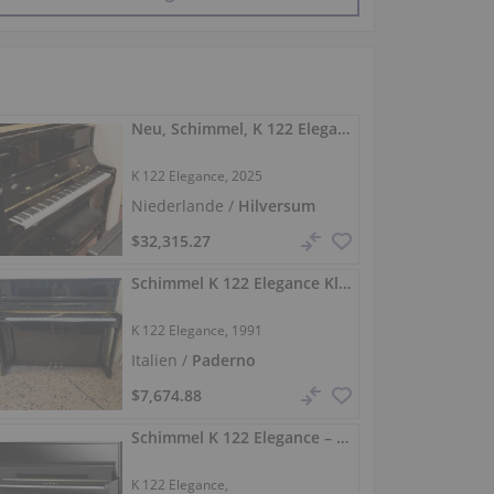
Neu, Schimmel, K 122 Elegance
K 122 Elegance, 2025
Niederlande /
Hilversum
$32,315.27
Schimmel K 122 Elegance Klavier 122 cm
K 122 Elegance, 1991
Italien /
Paderno
Franciacorta
$7,674.88
Schimmel K 122 Elegance – feiner Anschlag & singender Ton
K 122 Elegance,