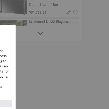
Deutschland /
Berlin
$31,738.21
Schimmel K 122 Elegance, aufrechtes Klavier 122 cm
K 122 Elegance, 1989
Italien /
Paderno
Franciacorta
$8,482.76
Schimmel Modell 106 Klavier, 106 cm, Renner-Mechanik
106, 1988
Deutschland /
Osnabrück
$6,751.58