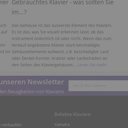
vier
Gebrauchtes Klavier - was sollten Sie
im...?
sich
Das Gehäuse ist das äusserste Element des Klaviers.
 auf
Es ist das, was Sie visuell erkennen lässt, ob das
Instrument ordentlich ist oder nicht. Wenn das zum
ehr
Verkauf angebotene Klavier stark beschädigte
nd im
Gehäuseelemente aufweist, z.B. beschädigter Lack
oder Deckel-Furnier, Kratzer oder Lackschäden an
den Seiten des Klaviergehäuses...
Lesen Sie mehr
unseren Newsletter
len Neuigkeiten von Klaviano
Beliebte Klaviere
u verkaufen
Yamaha