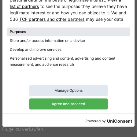
Klaviano
Kontakt
Über Uns
Referenz hinterlassen
Nutzungsbedingungen
Datenschutzerklärung
Einwilligungseinstellungen
Resümee
Klaviere zu verkaufen
Flügel zu verkaufen