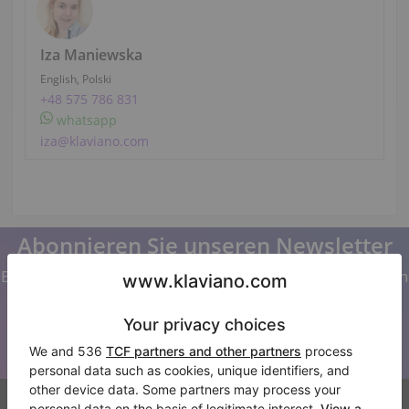
Iza Maniewska
English, Polski
+48 575 786 831
whatsapp
iza@klaviano.com
Abonnieren Sie unseren Newsletter
Bleiben Sie auf dem Laufenden mit allen Neuigkeiten von
Klaviano