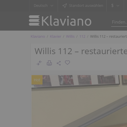
$
Deutsch
Standort auswählen
Klaviano
Klavier
Willis
112
Willis 112 – restaurie
Willis 112 – restaurier
Hot