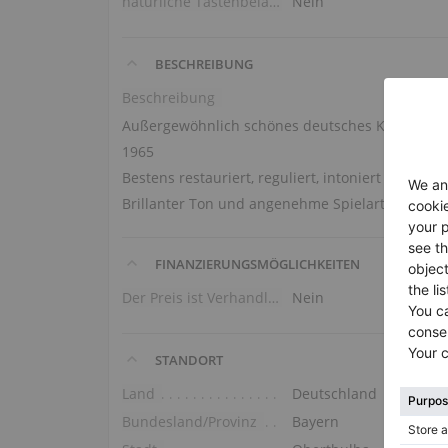
natürliche Tastenbelag
Nein
BESCHREIBUNG
Beschreibung
Außergewöhnlich schönes deutsches Klavier mit
1965
Bestens restauriert, reguliert, intoniert und g
Brillanter Ton und angenehme Spielart.
FINANZIERUNGSMÖGLICHKEITEN
Der Preis ist Verhandlungssache
Nein
STANDORT
Land
Deutschland
Bundesland/Provinz
Bayern