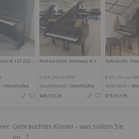
Steinway & Sons K-132 (52) – renoviert, Konzertklavier 132 cm
Restaurierter Steinway & Sons D‑274 – Schwarz poliert
65
D-274,
274 cm
1978
B-211,
211 cm
198
 /
Oberthulba
Deutschland /
Oberthulba
Österreich /
Wi
$80,732.26
$73,917.95
vier
Gebrauchtes Klavier - was sollten Sie
im...?