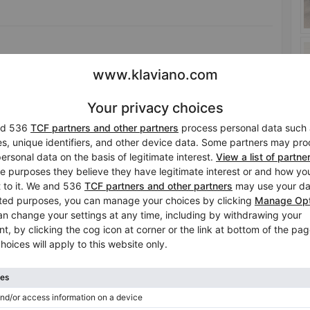
 Flügeldeckel und Renner-Mechanik aus Landshut ca.
estimmt. Ausführung modern in Anthrazit-Lackierung.
Klavierstimmung im Preis
Nein