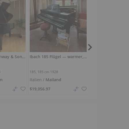
Gebraucht, Steinway & Sons, B-211
Ibach 185 Flügel — warmer, runder Klangcharakter
3
185,
185 cm
1928
DC5X EN Pro,
200 cm
2
en
Italien /
Mailand
Polen /
Warschau
$19,056.97
$64,453.75