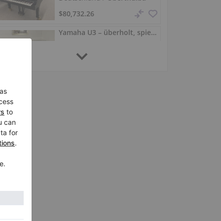
$80,732.26
Yamaha U3 – überholt, spielbereit, 131 cm Hochglanz
U3, 1985
Deutschland /
Oberthulba
$7,969.28
Restaurierter Bösendorfer 280 – Konzertflügel 280 cm
280,
280 cm
1972
Deutschland /
Oberthulba
$45,967.72