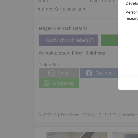
Stadt
Oberthulba
Auf der Karte anzeigen
Fragen Sie nach Details
Kontaktperson:
Peter Kleinhenz
Teilen Sie
Email
Facebook
WhatsApp
|
|
ID:
437512
Erstellt am:
2026-04-17 13:15:55
Ansichte