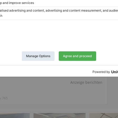
Twitter
LinkedIn
Pinterest
Anzeige berichten
n:
765