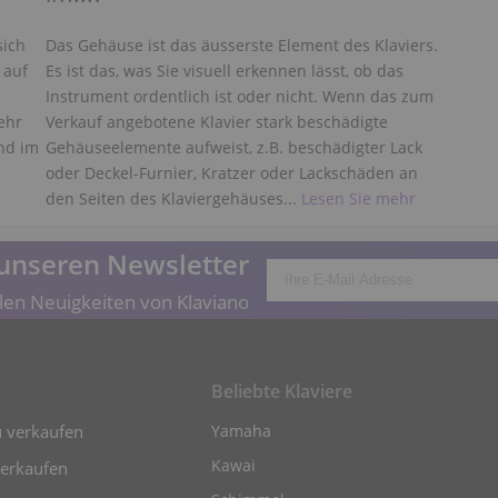
sich
Das Gehäuse ist das äusserste Element des Klaviers.
 auf
Es ist das, was Sie visuell erkennen lässt, ob das
Instrument ordentlich ist oder nicht. Wenn das zum
ehr
Verkauf angebotene Klavier stark beschädigte
nd im
Gehäuseelemente aufweist, z.B. beschädigter Lack
oder Deckel-Furnier, Kratzer oder Lackschäden an
den Seiten des Klaviergehäuses...
Lesen Sie mehr
unseren Newsletter
len Neuigkeiten von Klaviano
Beliebte Klaviere
u verkaufen
Yamaha
Kawai
verkaufen