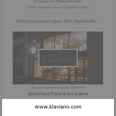
Kontaktperson:
Philipp Schneider
Telefon Sprache: Deutsch, English, Español
Informationen über den Verkäufer :
Klavierhändler/Klavierstimmer
Klavierland Piano & Art Galerie
Hainburg an der Donau
/ Österreich
Besuchen Sie das virtuelle Klaviergeschäft