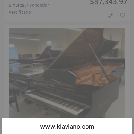
$87,343.97
Empresa
/
Vendedor
vertificado