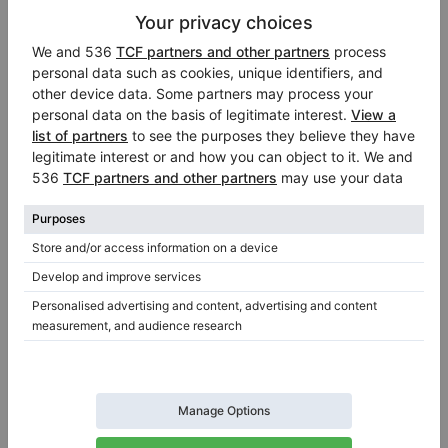
Hot
Usado, Bosendorfer, 290 Imperial
Año: 1986
Longitud:
114
pulgadas
País:
Alemania
Precio de venta:
Ciudad:
Oberthulba
$92,068.38
Empresa
/
Vendedor
vertificado