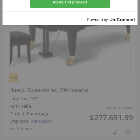
Hot
Nuevo, Bosendorfer, 290 Imperial
Longitud:
9′6″
País:
Italia
Precio de venta:
Ciudad:
Cavernago
$277,691.59
Empresa
/
Vendedor
vertificado