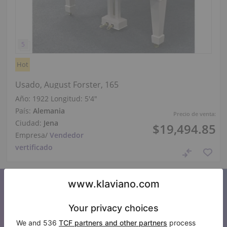
Hot
Usado, August Forster, 165
Año: 1922
Longitud:
5′4″
País:
Alemania
Precio de venta:
Ciudad:
Jena
$19,494.85
Empresa
/
Vendedor
vertificado
Suscríbase a nuestro boletín de
noticias
Manténgase al día con todas las noticias de Klaviano