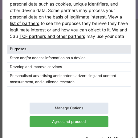
Klaviano
FAQ
Contacto
Sobre nosotros
Escribir una reseña
Términos de uso
Política de privacidad
Configuración de consentimiento