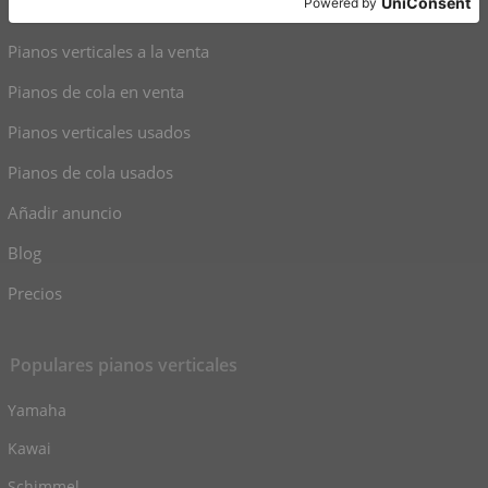
Atajos
Pianos verticales a la venta
Pianos de cola en venta
Pianos verticales usados
Pianos de cola usados
Añadir anuncio
Blog
Precios
Populares pianos verticales
Yamaha
Kawai
Schimmel