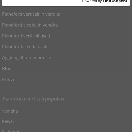
Collegamenti
Pianoforti verticali in vendita
Pianoforti a coda in vendita
Pianoforti verticali usati
Pianoforti a coda usati
Aggiungi il tuo annuncio
Blog
Prezzi
Pianoforti verticali popolari
Yamaha
Kawai
Schimmel