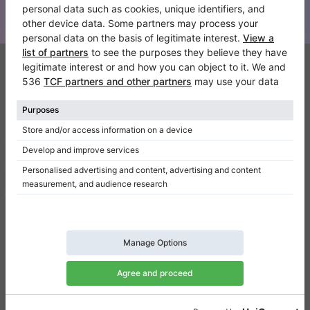
Klaviano
FAQ
Contatto
Chi siamo
Scrivi una recensione
Regolamento
Politica della privacy
Impostazioni per il consenso