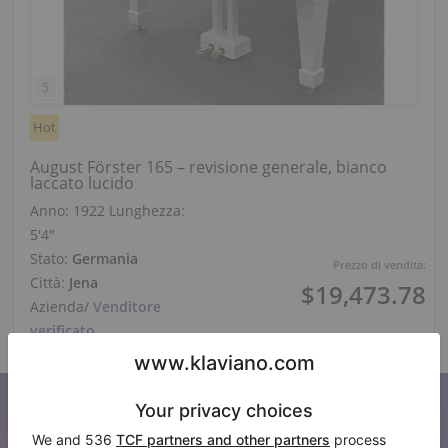
Hot
August Förster 165 – revisione generale, bianco
laccato lucido
Anno: 1922
Lunghezza:
5′4″
Stato:
Germania
Prezzo di vendita:
Città:
Jena
$19,473.78
Azienda
/
Venditore
verificato
Iscriviti alla nostra newsletter
Tenetevi aggiornati su tutte le novità di Klaviano