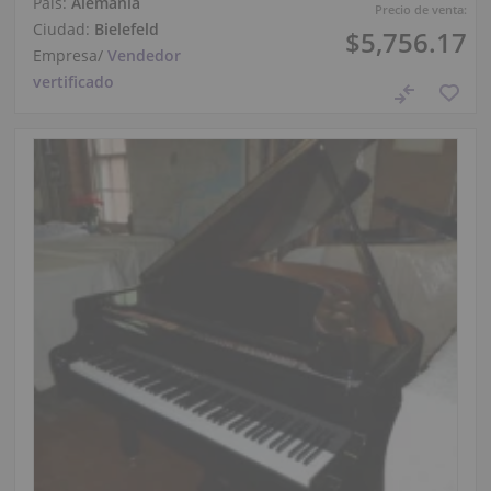
País:
Alemania
Precio de venta:
Ciudad:
Bielefeld
$5,756.17
Empresa
/
Vendedor
vertificado