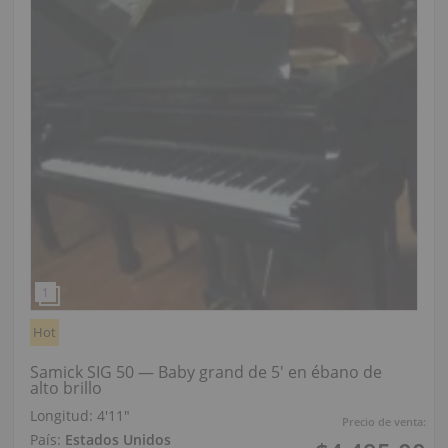
Hot
Samick SIG 50 — Baby grand de 5' en ébano de
alto brillo
Longitud:
4′11″
Precio de venta:
País:
Estados Unidos