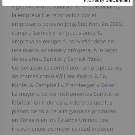
siglo XXI. Afortunadamente, el potencial de
la empresa fue reconocido por el
empresario coreano Jong-Sup Kim. En 2002,
compró Samick y, en pocos años, la
empresa se recuperó, convirtiéndose en
una marca solvente y próspera. A lo largo
de los años, Samick y Samick Music
Corporation se convirtieron en propietarios
de marcas como William Knabe & Co,
Kohler & Campbell y Pramberger y
Seiler
.
La mayoría de los instrumentos Samick se
fabrican en Indonesia, mientras que los
pianos de cola de alta gama se producen
en Corea o en los Estados Unidos. Los
instrumentos de mejor calidad incluyen