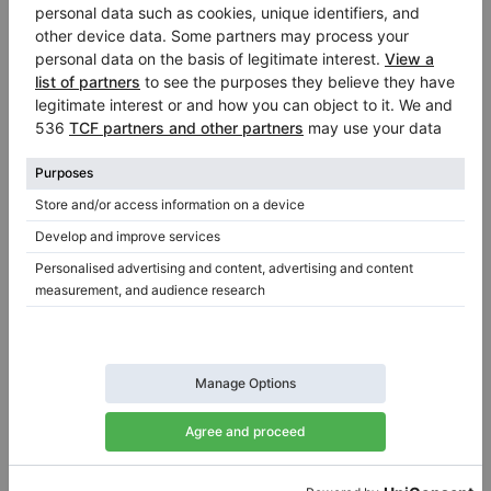
también de guitarras acústicas y eléctricas.
El crecimiento dinámico llevó a la apertura
de nuevas sucursales en California (1978),
Berlín (1980) y en la década de 1990 en
Indonesia y China.
A pesar del crecimiento prometedor, una
serie de eventos desafortunados llevó a
Samick a un período difícil y, finalmente, a
la bancarrota. Las causas incluyeron la
muerte del fundador en 1990, la
negligencia en marketing y la devaluación
de la moneda asiática. La situación
económica de Corea del Sur se volvió tan
difícil que la fábrica cayó en serias deudas
y declaró la bancarrota a principios del