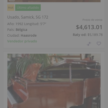
Hot
Último añadido
Usado, Samick, SG 172
Precio de venta:
Año: 1992
Longitud:
5′7″
$4,613.01
País:
Bélgica
Raty od:
$5,189.78
Ciudad:
Haasrode
Vendedor privado