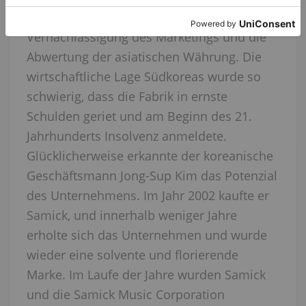
des Gründers im Jahr 1990,
Vernachlässigung des Marketings und die
Abwertung der asiatischen Währung. Die
wirtschaftliche Lage Südkoreas wurde so
schwierig, dass die Fabrik in ernste
Schulden geriet und am Beginn des 21.
Jahrhunderts Insolvenz anmeldete.
Glücklicherweise erkannte der koreanische
Geschäftsmann Jong-Sup Kim das Potenzial
des Unternehmens. Im Jahr 2002 kaufte er
Samick, und innerhalb weniger Jahre
erholte sich das Unternehmen und wurde
wieder eine solvente und florierende
Marke. Im Laufe der Jahre wurden Samick
und die Samick Music Corporation