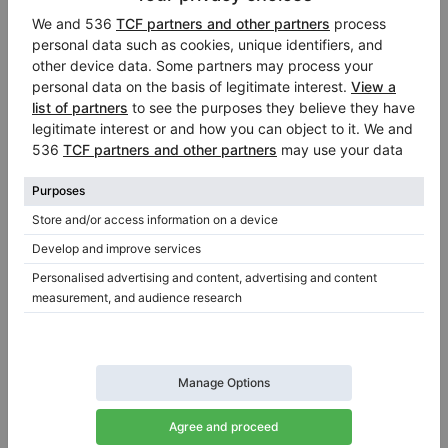
Ausland exportiert würden. Eine Dekade
nach der Herstellung des ersten Flügels
beschäftigte das Unternehmen bereits
Tausende von Arbeitern, die nicht nur
Flügel, sondern auch akustische und
elektrische Gitarren herstellten. Das
dynamische Wachstum führte zur
Eröffnung neuer Niederlassungen in
Kalifornien (1978), Berlin (1980) und in den
1990er Jahren in Indonesien und China.
Trotz vielversprechenden Wachstums
führte eine Reihe unglücklicher Ereignisse
dazu, dass Samick in eine schwierige Phase
geriet und letztendlich Insolvenz anmelden
musste. Zu den Ursachen gehörten der Tod