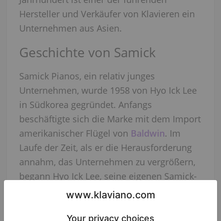
Hersteller und Verkäufer von Klavieren ein
Unternehmen aus Asien.
Geschichte von Samick
Samick Pianos, ein relativ junges
Unternehmen, wurde 1958 von Hyo Ick Lee
in Südkorea gegründet. Anfangs
beschäftigte sich die Marke mit dem Import
amerikanischer Flügel von
Baldwin
. Im
Laufe der Zeit, als er die Herausforderung
annahm, das Unternehmen zu vergrößern,
begann Hyo Ick Lee, seine eigenen Samick-
Pianos in einer kleinen Werkstatt zu
produzieren. Niemand erwartete, dass die
Samick-Pianos innerhalb weniger Jahre ins