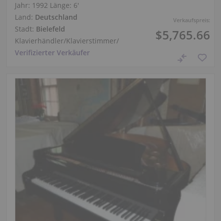
Jahr: 1992
Länge:
6′
Land:
Deutschland
Verkaufspreis:
Stadt:
Bielefeld
$5,765.66
Klavierhändler/Klavierstimmer
/
Verifizierter Verkäufer