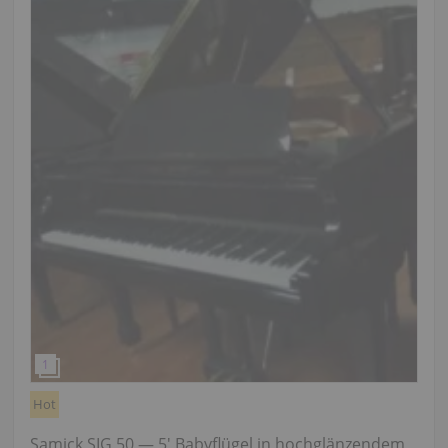
Hot
Samick SIG 50 — 5' Babyflügel in hochglänzendem