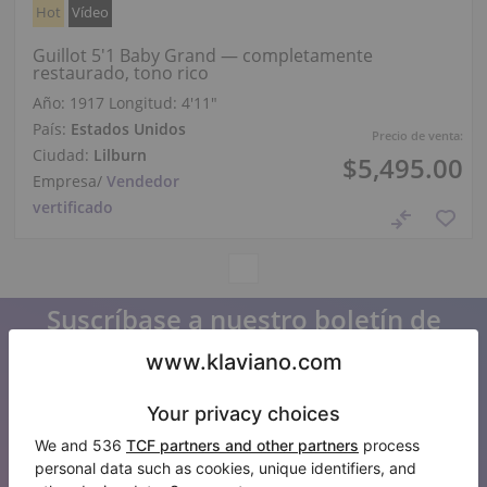
Hot
Vídeo
Guillot 5'1 Baby Grand — completamente
restaurado, tono rico
Año: 1917
Longitud:
4′11″
País:
Estados Unidos
Precio de venta:
Ciudad:
Lilburn
$5,495.00
Empresa
/
Vendedor
vertificado
Suscríbase a nuestro boletín de
noticias
Manténgase al día con todas las noticias de Klaviano