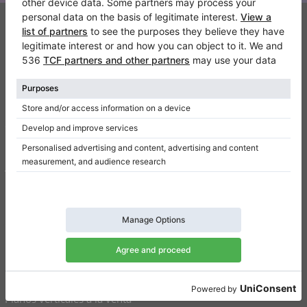
Klaviano
FAQ
Contacto
Sobre nosotros
Escribir una reseña
Términos de uso
Política de privacidad
Configuración de consentimiento
Atajos
Pianos verticales a la venta