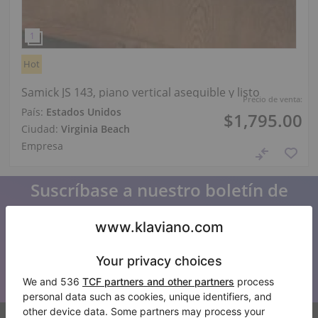
Hot
Samick JS 143, piano vertical asequible y listo
Precio de venta:
País:
Estados Unidos
$1,795.00
Ciudad:
Virginia Beach
Empresa
Suscríbase a nuestro boletín de
noticias
Manténgase al día con todas las noticias de Klaviano