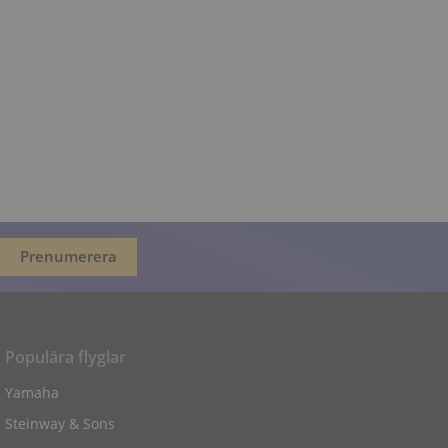
Populära flyglar
Yamaha
Steinway & Sons