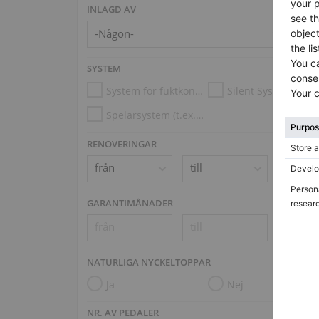
INLAGD AV
SYSTEM
System för fuktkontroll
Silent System
Spelarsystem (t.ex. Disklavier, PianoDisc)
RENOVERINGAR
GARANTIMÅNADER
NATURLIGA NYCKELTOPPAR
Ja
Nej
NR. AV PEDALER