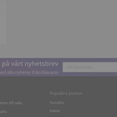
på vårt nyhetsbrev
ed alla nyheter från Klaviano
r
Populära pianon
non till salu
Yamaha
Kawai
 salu