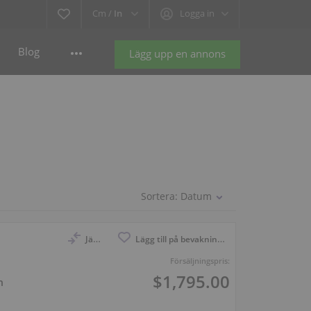
Cm /
In
Logga in
Blog
Lägg upp en annons
Sortera:
Datum
Jämför
Lägg till på bevakningslistan
Försäljningspris:
$1,795.00
h