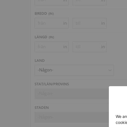
BREDD
(
IN
)
in
in
LÄNGD
(
IN
)
in
in
LAND
-Någon-
STAT/LÄN/PROVINS
-Någon-
STADEN
-Någon-