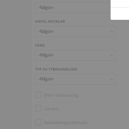
ANTAL NYCKLAR
FÄRG
TYP AV YTBEHANDLING
Efter restaurering
Garanti
Avbetalningsalternativ