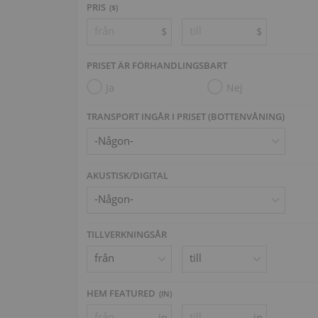
PRIS
($)
$
$
PRISET ÄR FÖRHANDLINGSBART
Ja
Nej
TRANSPORT INGÅR I PRISET (BOTTENVÅNING)
AKUSTISK/DIGITAL
TILLVERKNINGSÅR
HEM FEATURED
(
IN
)
in
in