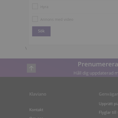
Hyra
Annons med video
\
Prenumerera 
Håll dig uppdaterad m
Klaviano
Genväga
Upprätt pia
Kontakt
Flyglar till