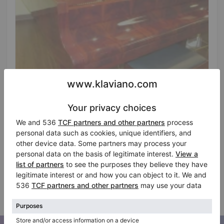
Hot
Neufs, Sauter, Omega 220
Pays:
États-Unis
Demande de prix
Ville:
Bellevue
Professionnel (Entreprise)