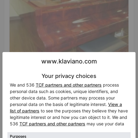
Hot
Sauter Omega 220 — veredelter Halbkonzertflügel
Land:
Vereinigte Staaten
von Amerika
Preisanfrage
Stadt:
Bellevue
Klavierhändler/Klavierstimmer