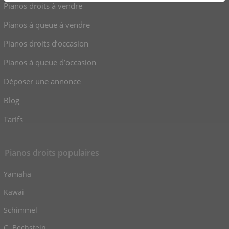
Pianos droits à vendre
Pianos à queue à vendre
Pianos droits d’occasion
Pianos à queue d’occasion
Déposer une annonce
Blog
Tarifs
Pianos droits populaires
Yamaha
Kawai
Schimmel
C. Bechstein