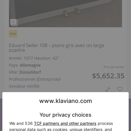
Hot
Eduard Seiler 108 – piano gris avec un large
pupitre
Année: 1977
Hauteur:
42″
Pays:
Allemagne
Prix de vente:
Ville:
Düsseldorf
$5,652.35
Professionnel (Entreprise)
/
Vendeur vérifié
S’abonner à notre newsletter
Restez au courant de toutes les nouvelles de Klaviano