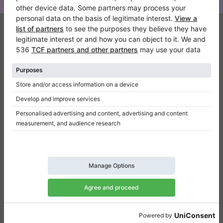
Klaviano
FAQ
Contact
Qui sommes-nous
Donner un avis
Conditions d’utilisation
Politique de confidentialité
Paramètres de consentement
Raccourcis