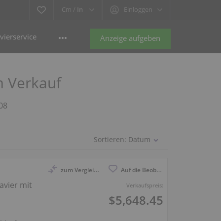
Cm /
In
Einloggen
vierservice
Anzeige aufgeben
m Verkauf
108
Sortieren:
Datum
zum Vergleich anmelden
Auf die Beobachtungsliste
avier mit
Verkaufspreis:
$5,648.45