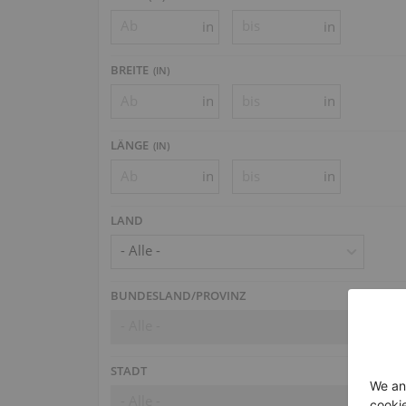
in
in
BREITE
(
IN
)
in
in
LÄNGE
(
IN
)
in
in
LAND
- Alle -
BUNDESLAND/PROVINZ
- Alle -
STADT
- Alle -