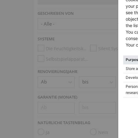
GESCHRIEBEN VON
SYSTEME
Die Feuchtigkeitskontrollsysteme
Silent System
Selbstspielapparatur (z.B. Disklavier, PianoDisc, Spirio)
RENOVIERUNGSJAHR
GARANTIE (MONATE)
NATÜRLICHE TASTENBELAG
Ja
Nein