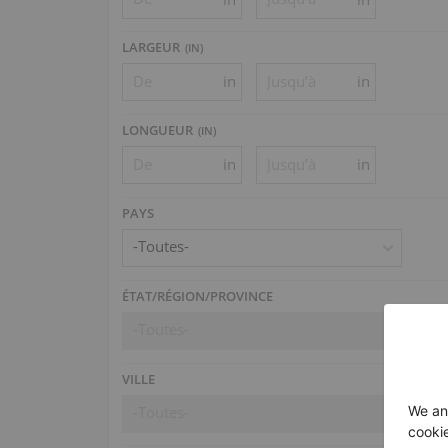
LARGEUR
(
IN
)
in
in
LONGUEUR
(
IN
)
in
in
PAYS
-Toutes-
ÉTAT/RÉGION/PROVINCE
-Toutes-
VILLE
-Toutes-