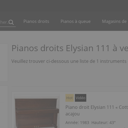
Pianos droits
Pianos à queue
Magasins de 
Pianos droits Elysian 111 à v
Veuillez trouver ci-dessous une liste de 1 instruments 
Hot
Vidéo
Piano droit Elysian 111 « Cot
acajou
Année: 1983
Hauteur:
43″