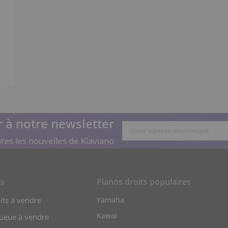
 à notre newsletter
tes les nouvelles de Klaviano
is
Pianos droits populaires
its à vendre
Yamaha
Kawai
queue à vendre