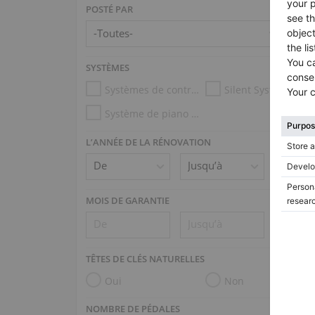
POSTÉ PAR
SYSTÈMES
Systèmes de contrôle d’humidité
Silent System
Système de piano mécanique (p.ex. Disklavier, PianoDisc)
L’ANNÉE DE LA RÉNOVATION
MOIS DE GARANTIE
TÊTES DE CLÉS NATURELLES
Oui
Non
NOMBRE DE PÉDALES