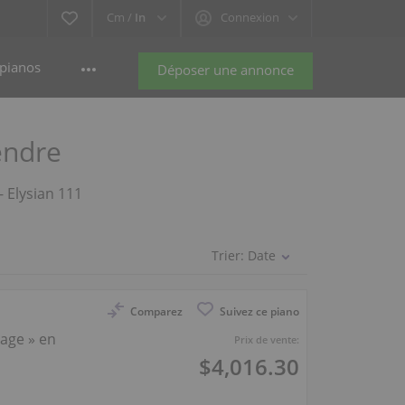
Cm /
In
Connexion
pianos
Déposer une annonce
endre
- Elysian 111
Trier:
Date
Comparez
Suivez ce piano
tage » en
Prix de vente:
$4,016.30