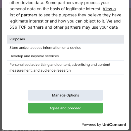
Klaviano
Kontakt
Über Uns
Referenz hinterlassen
Nutzungsbedingungen
Datenschutzerklärung
Einwilligungseinstellungen
Resümee
Klaviere zu verkaufen