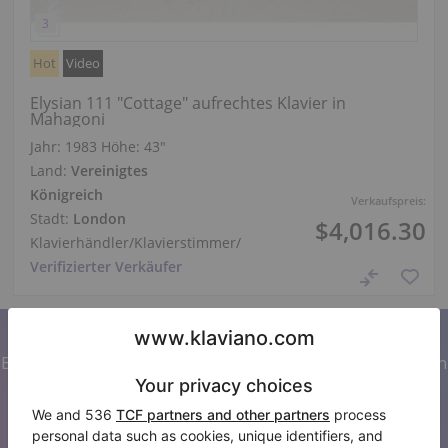
Hot
Video
Elysian 111 "Cottage" aufrechtes Klavier in
Mahagoni
Jahr: 1983
Höhe:
43″
Land:
Vereinigtes
Königreich
Verkaufspreis:
Stadt:
London
$4,016.30
Klavierhändler/Klavierstimmer
/
Verifizierter Verkäufer
Abonnieren Sie unseren Newsletter
Bleiben Sie auf dem Laufenden mit allen Neuigkeiten von
Klaviano