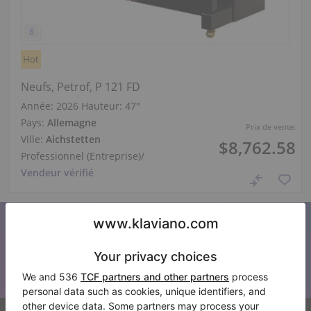
Hot
Neufs, Petrof, P 121 FD
Année: 2026
Hauteur:
47″
Pays:
Allemagne
Prix de vente:
Ville:
Aichstetten
$8,762.58
Professionnel (Entreprise)
/
Vendeur vérifié
S’abonner à notre newsletter
Restez au courant de toutes les nouvelles de Klaviano