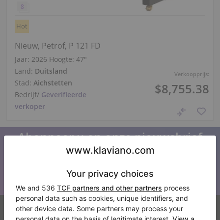
Hot
Nieuw, Petrof, P 121 FD
Jaar: 2026
Hoogte:
47″
Land:
Duitsland
Verkoopprijs:
Stad:
Aichstetten
$8,755.38
Bedrijf
/
Geverifieerde
verkoper
Abonneer u op onze nieuwsbrief
Blijf op de hoogte van al het Klaviano nieuws