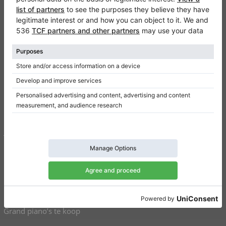
Klaviano
FAQ
Contact
Informatie
Een review schrijven
Gebruiksvoorwaarden
Gegevensbeveiliging
Toestemmingsinstellingen
Snelkoppelingen
Piano’s te koop
Grand piano’s te koop