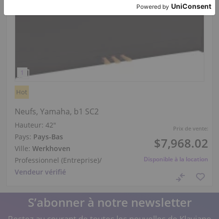
Hot
Neufs, Yamaha, b1 SC2
Hauteur:
42″
Prix de vente:
Pays:
Pays-Bas
$7,968.02
Ville:
Werkhoven
Disponible à la location
Professionnel (Entreprise)
/
Vendeur vérifié
S’abonner à notre newsletter
Restez au courant de toutes les nouvelles de Klaviano