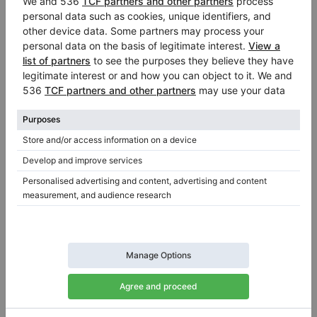
Hot
Yamaha b1 SC2 — piano compact de la série B au
son plein
Hauteur:
42″
Pays:
Allemagne
Prix de vente:
Ville:
Iéna
$7,259.39
Professionnel (Entreprise)
/
Vendeur vérifié