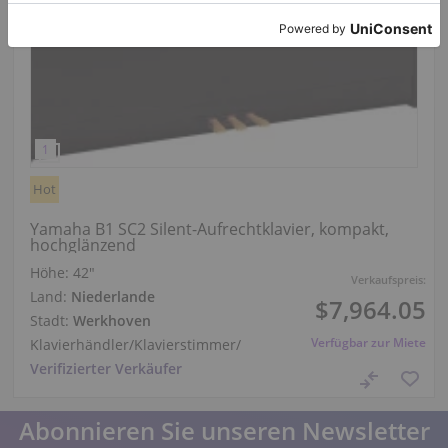
Hot
Yamaha B1 SC2 Silent-Aufrechtklavier, kompakt,
hochglänzend
Höhe:
42″
Verkaufspreis:
Land:
Niederlande
$7,964.05
Stadt:
Werkhoven
Verfügbar zur Miete
Klavierhändler/Klavierstimmer
/
Verifizierter Verkäufer
Abonnieren Sie unseren Newsletter