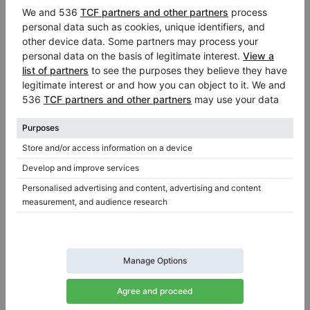
Hot
Yamaha b1 SC2 — kompaktes B‑Serie‑Klavier mit
vollem Ton
Höhe:
42″
Land:
Deutschland
Verkaufspreis:
Stadt:
Jena
$7,255.78
Klavierhändler/Klavierstimmer
/
Verifizierter Verkäufer