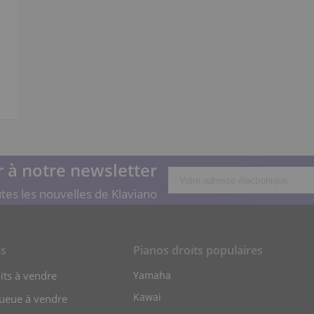
 à notre newsletter
tes les nouvelles de Klaviano
is
Pianos droits populaires
its à vendre
Yamaha
Kawai
queue à vendre