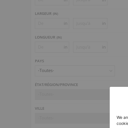
LARGEUR
(
IN
)
in
in
LONGUEUR
(
IN
)
in
in
PAYS
-Toutes-
ÉTAT/RÉGION/PROVINCE
-Toutes-
VILLE
-Toutes-