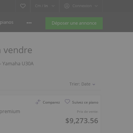
Cm /
In
Connexion
pianos
Déposer une annonce
à vendre
s - Yamaha U30A
Trier:
Date
Comparez
Suivez ce piano
 premium
Prix de vente:
$9,273.56