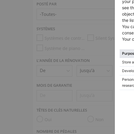
POSTÉ PAR
SYSTÈMES
Systèmes de contrôle d’humidité
Silent System
Système de piano mécanique (p.ex. Disklavier, PianoDisc)
L’ANNÉE DE LA RÉNOVATION
MOIS DE GARANTIE
TÊTES DE CLÉS NATURELLES
Oui
Non
NOMBRE DE PÉDALES