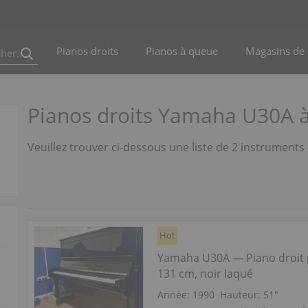
Pianos droits
Pianos à queue
Magasins de 
Pianos droits Yamaha U30A 
Veuillez trouver ci-dessous une liste de 2 instrument
Hot
Yamaha U30A — Piano droit
131 cm, noir laqué
Année: 1990
Hauteur:
51″