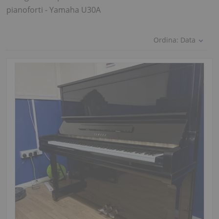
pianoforti - Yamaha U30A
Ordina:
Data