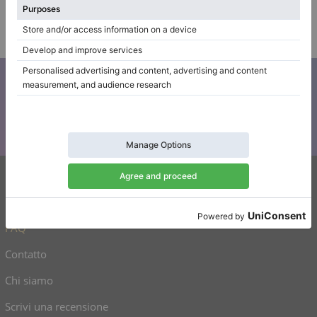
$6,517.51
Azienda
/
Venditore
verificato
Iscriviti alla nostra newsletter
Tenetevi aggiornati su tutte le novità di Klaviano
Klaviano
FAQ
Contatto
Chi siamo
Scrivi una recensione