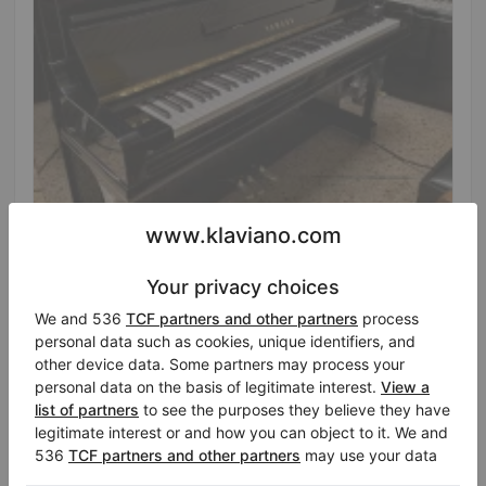
Hot
Yamaha U30AS Silent S — pianoforte verticale 131
cm
Anno: 1994
Altezza:
51″
Stato:
Italia
Città:
Paderno
Prezzo di vendita:
Franciacorta