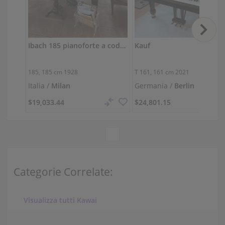
Ibach 185 pianoforte a coda — suono caldo e rotondo, pronto da suonare
Kauf
185,
185 cm
1928
T 161,
161 cm
2021
Italia /
Milan
Germania /
Berlin
$19,033.44
$24,801.15
Categorie Correlate:
Visualizza tutti Kawai