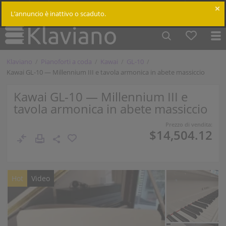
$
Cm /
In
Accedi
L’annuncio è inattivo o scaduto.
Klaviano
Pianoforti a coda
Kawai
GL-10
Kawai GL-10 — Millennium III e tavola armonica in abete massiccio
Kawai GL-10 — Millennium III e
tavola armonica in abete massiccio
Prezzo di vendita:
$14,504.12
Hot
Video