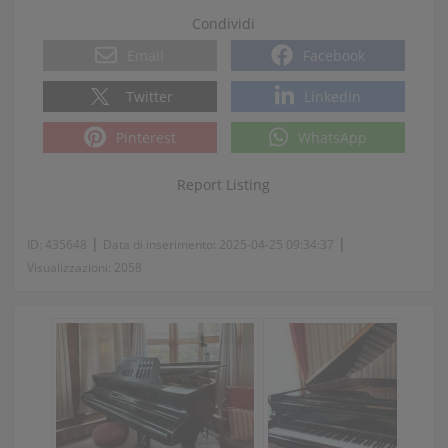
Condividi
Email
Facebook
Twitter
LinkedIn
Pinterest
WhatsApp
Report Listing
|
|
ID:
435648
Data di inserimento:
2025-04-25 09:34:37
Visualizzazioni:
2058