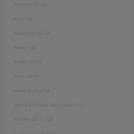
Ritmüller RS 150
Erard 1/4
Bergmann TG-150
Maeari G80
Knabe KN500
Cable CN151
Kawai GL-10 ATX4
Gors & Kallmann Baby Grand (152)
Yamaha GB1 K SC3
Zimmermann S 150