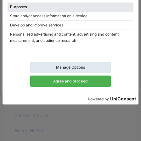
Ritmüller R 8
Samick SIG 50
Bohemia 156A Demi Chipendale
Schimmel 150
Schimmel 155
Steinberg Gerh. 152
Steinway & Sons S-155
Sohmer & Co. 50T
Hailun HG151