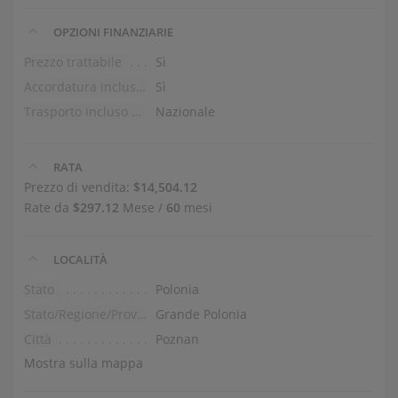
OPZIONI FINANZIARIE
Prezzo trattabile
Sì
Accordatura inclusa nel prezzo
Sì
Trasporto incluso nel prezzo (piano terra)
Nazionale
RATA
Prezzo di vendita:
$14,504.12
Rate da
$297.12
Mese /
60
mesi
LOCALITÀ
Stato
Polonia
Stato/Regione/Provincia
Grande Polonia
Città
Poznan
Mostra sulla mappa