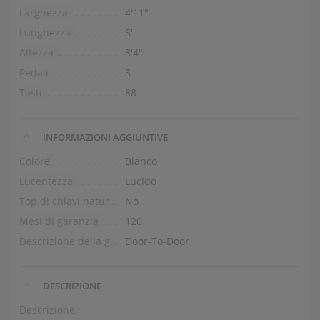
Larghezza
4′11″
Lunghezza
5′
Altezza
3′4″
Pedali
3
Tasti
88
INFORMAZIONI AGGIUNTIVE
Colore
Bianco
Lucentezza
Lucido
Top di chiavi naturali
No
Mesi di garanzia
120
Descrizione della garanzia
Door-To-Door
DESCRIZIONE
Descrizione