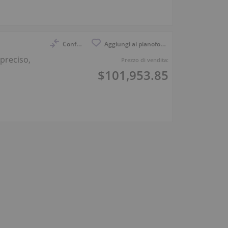
Confronto
Aggiungi ai pianoforti osservati
preciso,
Prezzo di vendita:
$101,953.85