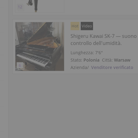
Hot
Video
Shigeru Kawai SK-7 — suono 
controllo dell'umidità.
Lunghezza:
7′6″
Stato:
Polonia
Città:
Warsaw
Azienda
/
Venditore verificato