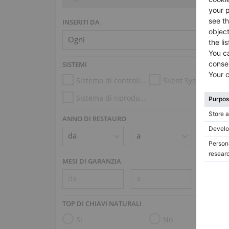
INSERITI DA
SISTEMI
Sistema di controllo dell’umidità
Silent System
Sistema di riproduzione (es. Disklavier, PianoDisc)
ANNO DI RESTAURO
MESI DI GARANZIA
TOP DI CHIAVI NATURALI
Sì
No