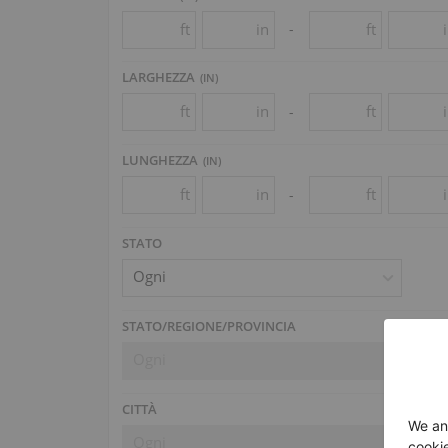
ft
in
ft
-
LARGHEZZA
(
IN
)
ft
in
ft
-
LUNGHEZZA
(
IN
)
ft
in
ft
-
STATO
Ogni
STATO/REGIONE/PROVINCIA
Ogni
CITTÀ
Ogni