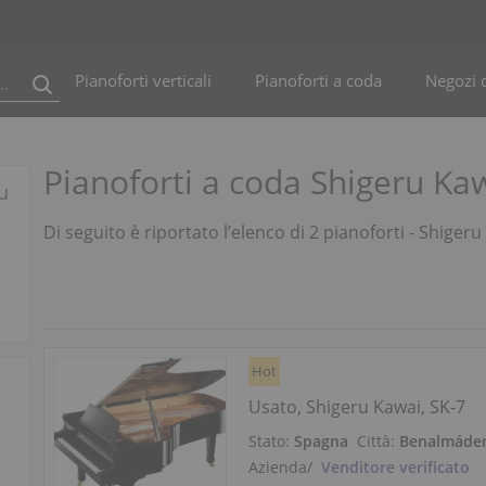
Pianoforti verticali
Pianoforti a coda
Negozi d
Pianoforti a coda Shigeru Kaw
u
Di seguito è riportato l’elenco di 2 pianoforti - Shiger
Hot
Usato, Shigeru Kawai, SK-7
Stato:
Spagna
Città:
Benalmáde
Azienda
/
Venditore verificato