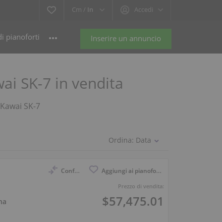
Cm /
In
Accedi
i pianoforti
Inserire un annuncio
ai SK-7 in vendita
u Kawai SK-7
Ordina:
Data
Confronto
Aggiungi ai pianoforti osservati
Prezzo di vendita:
$57,475.01
na