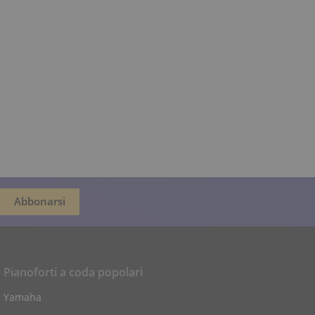
Pianoforti a coda popolari
Yamaha