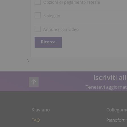
Opzioni di pagamento rateale
Noleggio
Annunci con video
\
Iscriviti a
Tenetevi aggiornati
Klaviano
Collegam
FAQ
Pianoforti 