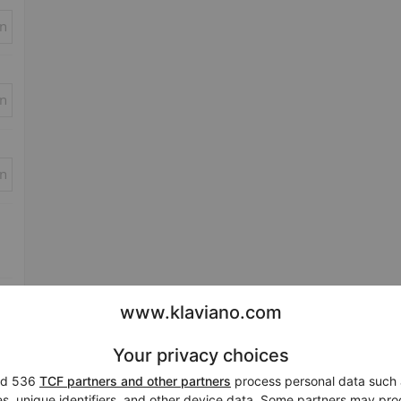
in
in
in