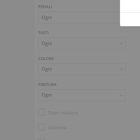
PEDALI
TASTI
COLORE
FINITURA
Dopo restauro
Garanzia