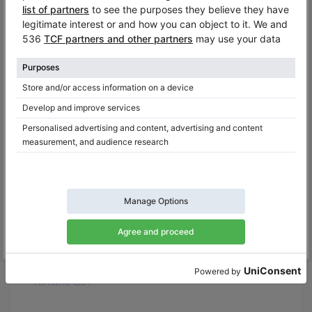
Nordiska 152
Ritmüller R 8
Samick SIG 50
Schimmel 150
Steinberg Gerh. 152
Sohmer & Co. 50T
Hailun HG151
Yamaha GA1
Yamaha GB1