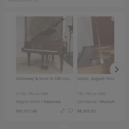
Visualizzazioni:
505
Steinway & Sons O-180 costruito in Germania in mogano lucido
Usato, August Forster, 19
O-180,
180 cm
1999
190,
190 cm
1982
Regno Unito /
Swansea
Germania /
Munich
$91,517.48
$8,997.63