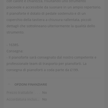
con calore e chiarezza, risultando uno strumento
piacevole e accessibile da suonare in un ampio repertorio.
Il pianoforte è dotato di pedale sostenuto e di un
coperchio della tastiera a chiusura rallentata, piccoli
dettagli che sottolineano ulteriormente la qualità dello
strumento.
- 16385.
Consegna:
- Il pianoforte sarà consegnato dal nostro competente e
professionale team di trasporto per pianoforti. La
consegna di pianoforti a coda parte da £199.
OPZIONI FINANZIARIE
Prezzo trattabile
No
Accordatura inclusa nel prezzo
No