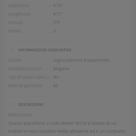
Larghezza
4′10″
Lunghezza
4′11″
Altezza
3′3″
Pedali
3
INFORMAZIONI AGGIUNTIVE
Colore
Legno (vernice trasparente)
Impiallacciatura
Mogano
Top di chiavi naturali
No
Mesi di garanzia
60
DESCRIZIONE
Descrizione
Questo pianoforte a coda Weber W150 è dotato di un
mobile in noce lucidato molto attraente ed è un compatto