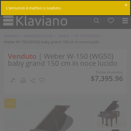
$
Cm /
In
Accedi
L’annuncio è inattivo o scaduto.
Klaviano
Pianoforti a coda
Weber
W-150 (WG50)
Weber W-150 (WG50) baby grand 150 cm in noce lucido
Venduto
| Weber W-150 (WG50)
baby grand 150 cm in noce lucido
Prezzo di vendita:
$7,395.96
Hot