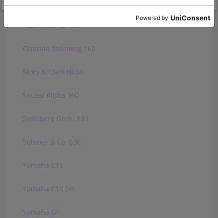
Mason & Hamlin B
Pearl River GP160
Grotrian Steinweg 160
Story & Clark H60A
Sauter Alpha 160
Steinberg Gerh. 160
Sohmer & Co. 63E
Yamaha C1X
Yamaha C1X SH
Yamaha G1