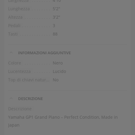
Larghezza
4′10″
Lunghezza
5′2″
Altezza
3′2″
Pedali
3
Tasti
88
INFORMAZIONI AGGIUNTIVE
Colore
Nero
Lucentezza
Lucido
Top di chiavi naturali
No
DESCRIZIONE
Descrizione
Yamaha GP1 Grand Piano – Perfect Condition, Made in
Japan