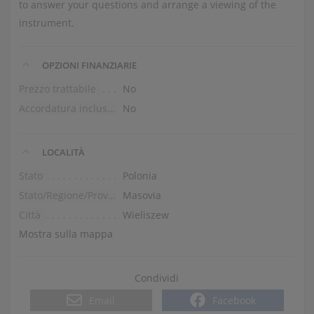
to answer your questions and arrange a viewing of the
instrument.
OPZIONI FINANZIARIE
Prezzo trattabile
No
Accordatura inclusa nel prezzo
No
LOCALITÀ
Stato
Polonia
Stato/Regione/Provincia
Masovia
Città
Wieliszew
Mostra sulla mappa
Condividi
Email
Facebook