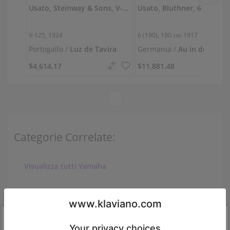
Usato, Steinway & Sons, V-125
Usato, Bluthner, 6 (190)
V-125, 1924
6 (190),
190 cm
1917
Portogallo /
Luz de Tavira
Germania /
Au in der
Hallertau
$4,614.17
$11,881.48
Categorie Correlate:
Visualizza tutti Yamaha
Baldwin M
Dang.