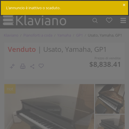
$
Cm /
In
Accedi
L’annuncio è inattivo o scaduto.
Klaviano
Pianoforti a coda
Yamaha
GP1
Usato, Yamaha, GP1
Venduto
| Usato, Yamaha, GP1
Prezzo di vendita:
$8,838.41
Hot