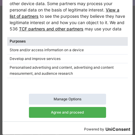
Klaviano
FAQ
Contatto
Chi siamo
Scrivi una recensione
Regolamento
Politica della privacy
Impostazioni per il consenso
Collegamenti