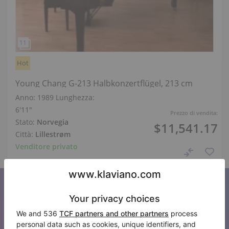
Hot
Young Chang G-213 Halbkonzertflügel, 213 cm
Anno: 1989
Lunghezza:
6′11″
Prezzo di vendita:
Stato:
Norvegia
$11,541.17
Città:
Lillestrøm
Venditore privato
Iscriviti alla nostra newsletter
Tenetevi aggiornati su tutte le novità di Klaviano