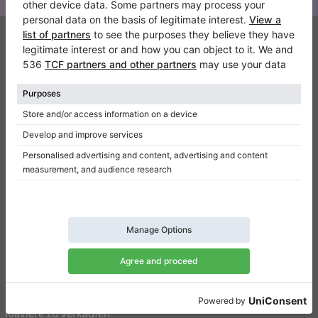
Klaviano
Kontakt
Über Uns
Referenz hinterlassen
Nutzungsbedingungen
Datenschutzerklärung
Einwilligungseinstellungen
Resümee
Klaviere zu verkaufen