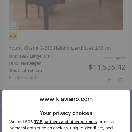
Hot
Young Chang G-213 Halbkonzertflügel, 213 cm
Jahr: 1989
Länge:
6′11″
Verkaufspreis:
Land:
Norwegen
$11,535.42
Stadt:
Lillestrøm
Privatverkäufer
Abonnieren Sie unseren Newsletter
Bleiben Sie auf dem Laufenden mit allen Neuigkeiten von
Klaviano