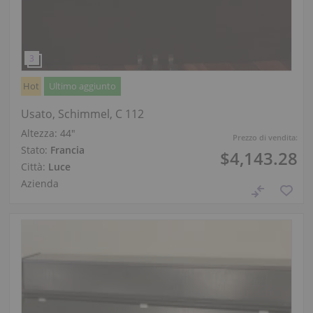
Hot
Ultimo aggiunto
Usato, Schimmel, C 112
Altezza:
44″
Prezzo di vendita:
Stato:
Francia
$4,143.28
Città:
Luce
Azienda