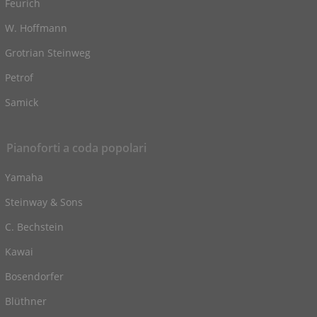
Feurich
W. Hoffmann
Grotrian Steinweg
Petrof
Samick
Pianoforti a coda popolari
Yamaha
Steinway & Sons
C. Bechstein
Kawai
Bosendorfer
Blüthner