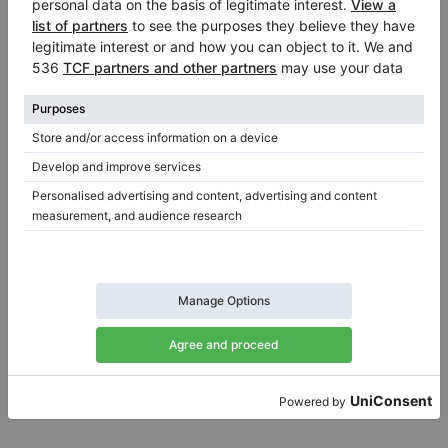
Hot
Schimmel C 112 – pianoforte verticale compatto,
dotazione solida
Anno: 1981
Altezza:
44″
Stato:
Germania
Prezzo di vendita:
Città:
Osnabrück
$6,105.28
Azienda
/
Venditore
verificato