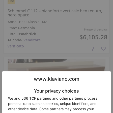
Hot
Schimmel C 112 – pianoforte verticale ben tenuto,
nero opaco
Anno: 1990
Altezza:
44″
Stato:
Germania
Prezzo di vendita:
Città:
Osnabrück
$6,105.28
Azienda
/
Venditore
verificato