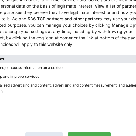
Jahr: 1980
Höhe:
44″
Land:
Deutschland
Stadt:
Bielef
Klavierhändler/Klavierstimmer
/
Verifizierter Verkäufer