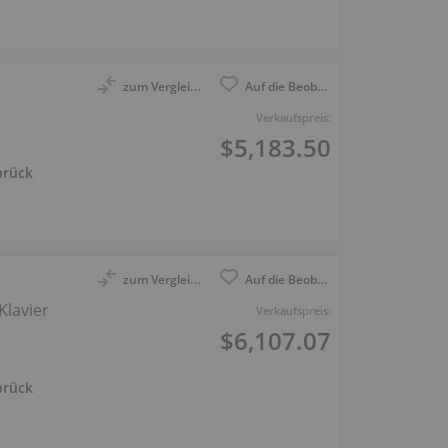
zum Vergleich anmelden
Auf die Beobachtungsliste
Verkaufspreis:
$5,183.50
brück
zum Vergleich anmelden
Auf die Beobachtungsliste
Klavier
Verkaufspreis:
$6,107.07
brück