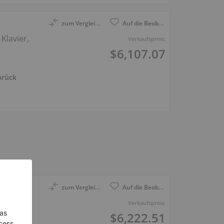
zum Vergleich anmelden
Auf die Beobachtungsliste
Klavier,
Verkaufspreis:
$6,107.07
brück
zum Vergleich anmelden
Auf die Beobachtungsliste
Verkaufspreis:
Schwarz
$6,222.51