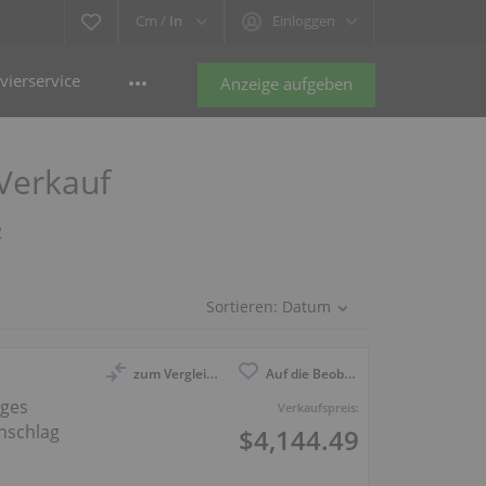
Cm /
In
Einloggen
vierservice
Anzeige aufgeben
Verkauf
2
Sortieren:
Datum
zum Vergleich anmelden
Auf die Beobachtungsliste
iges
Verkaufspreis:
Anschlag
$4,144.49