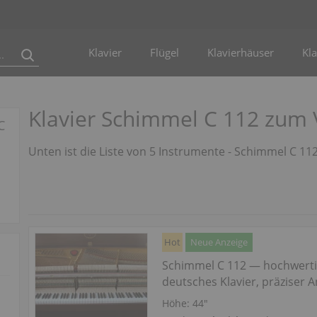
Klavier
Flügel
Klavierhäuser
Kla
Klavier Schimmel C 112 zum 
C
Unten ist die Liste von 5 Instrumente - Schimmel C 11
Hot
Neue Anzeige
Schimmel C 112 — hochwert
deutsches Klavier, präziser 
Höhe:
44″