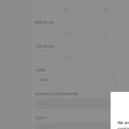
in
in
BREITE
(
IN
)
in
in
LÄNGE
(
IN
)
in
in
LAND
- Alle -
BUNDESLAND/PROVINZ
- Alle -
STADT
- Alle -