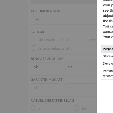
GESCHRIEBEN VON
SYSTEME
Die Feuchtigkeitskontrollsysteme
Silent System
Selbstspielapparatur (z.B. Disklavier, PianoDisc, Spirio)
RENOVIERUNGSJAHR
GARANTIE (MONATE)
NATÜRLICHE TASTENBELAG
Ja
Nein