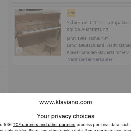
Hot
Schimmel C 112 – kompaktes 
solide Ausstattung
Jahr: 1981
Höhe:
44″
Land:
Deutschland
Stadt:
Osna
Klavierhändler/Klavierstimmer
/
Verifizierter Verkäufer
Hot
Schimmel C 112 Tradition –
Renner‑Mechanik, poliertes 