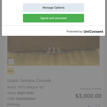
Hot
Usato, Yamaha, Console
Anno: 1972
Altezza:
42″
Prezzo di vendita:
Stato:
Stati Uniti
$3,000.00
Città:
Eastchester
Azienda