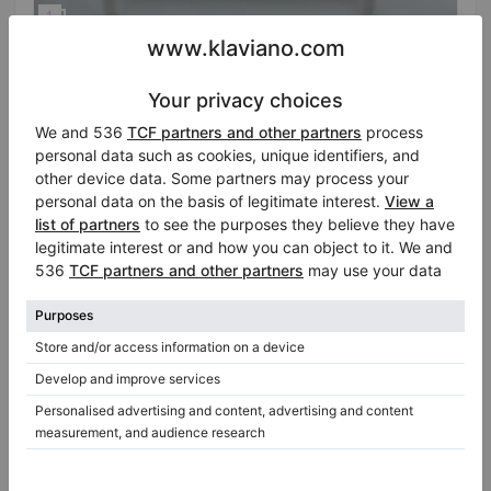
Hot
Usato, Yamaha, Console
Prezzo di vendita:
Stato:
Stati Uniti
$1,995.00
Città:
Medford
Azienda