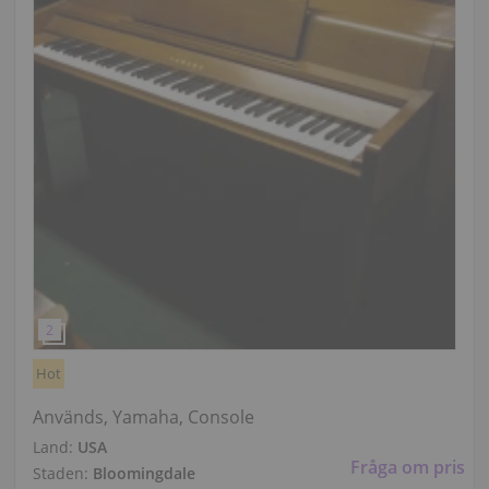
Hot
Används, Yamaha, Console
Land:
USA
Fråga om pris
Staden:
Bloomingdale