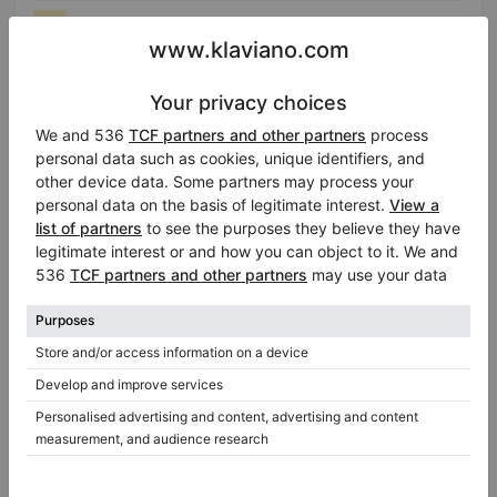
Hot
Används, Yamaha, Console
Försäljningspris:
Land:
USA
$1,995.00
Staden:
Medford
Företaget