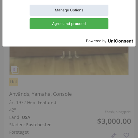
Hot
Används, Yamaha, Console
år: 1972
Hem Featured:
42″
Försäljningspris:
Land:
USA
$3,000.00
Staden:
Eastchester
Företaget