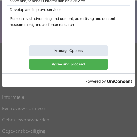
Abonneer u op onze nieuwsbrief
Blijf op de hoogte van al het Klaviano nieuws
Klaviano
FAQ
Contact
Informatie
Een review schrijven
Gebruiksvoorwaarden
Gegevensbeveiliging