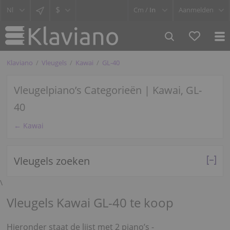
$
Cm /
In
Aanmelden
Klaviano
Vleugels
Kawai
GL-40
Vleugelpiano’s Categorieën | Kawai, GL-
40
← Kawai
Vleugels zoeken
\
Vleugels Kawai GL-40 te koop
Hieronder staat de lijst met 2 piano’s -