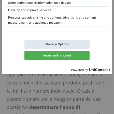
3. Quanti anni ha?
Trovare il numero di
serie
Trovare
il numero di serie
– cos’è e perché è
così importante?
Ogni pianoforte verticale e a coda, che abbia
cento anni o che sia stato prodotto pochi anni
fa, ha il suo numero individuale. Grazie a
questo numero, nella maggior parte dei casi
possiamo
determinare l’anno di