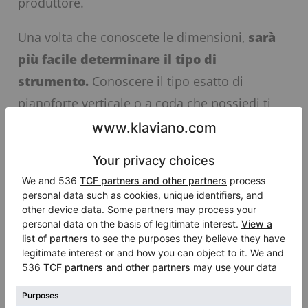
produttore.
Una volta che conoscete le dimensioni,
sarà
più facile determinare il tipo di
strumento.
Conoscere il tipo esatto di
pianoforte verticale o a coda che possiedi ti
aiuta a venderlo più velocemente, dato che
molti clienti cercano un tipo specifico di
strumento quale un pianoforte mezza coda o
‘da salotto’. Puoi saperne di più sui tipi di
strumenti nel nostro articolo “
Tipi di pianoforti
verticali e a coda”
.