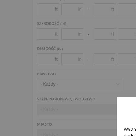
ft
in
ft
-
SZEROKOŚĆ
(
IN
)
ft
in
ft
-
DŁUGOŚĆ
(
IN
)
ft
in
ft
-
PAŃSTWO
- Każdy -
STAN/REGION/WOJEWÓDZTWO
- Każdy -
MIASTO
- Każdy -