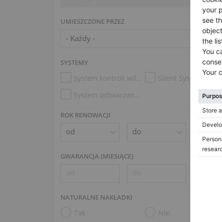
UMIESZCZONE PRZEZ
SYSTEMY
System kontroli wilgotności
Silent System
System odtwarzania (np. Disklavier, PianoDisc)
ROK RENOWACJI
GWARANCJA (MIESIĄCE)
NATURALNE NAKŁADKI
Tak
Nie