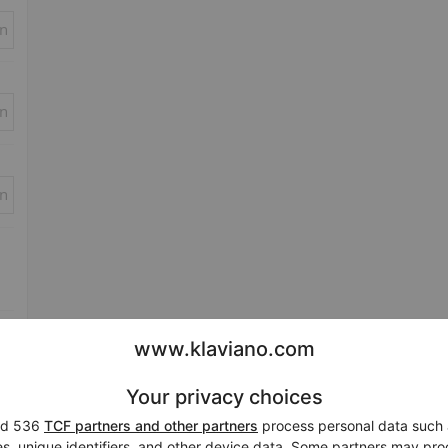
in
in
in