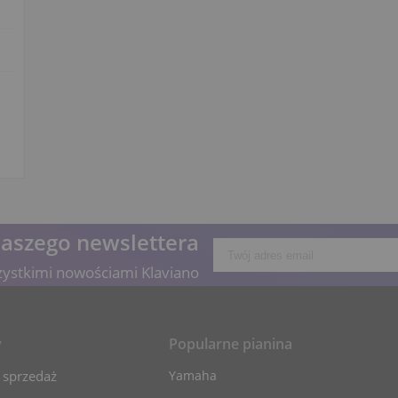
naszego newslettera
zystkimi nowościami Klaviano
y
Popularne pianina
 sprzedaż
Yamaha