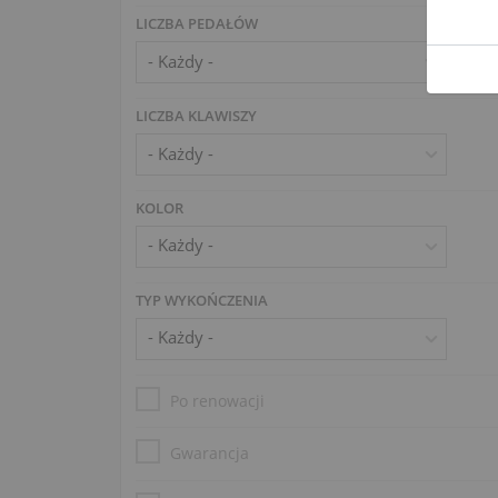
LICZBA PEDAŁÓW
LICZBA KLAWISZY
KOLOR
TYP WYKOŃCZENIA
Po renowacji
Gwarancja