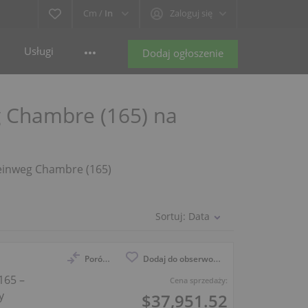
Cm /
In
Zaloguj się
Usługi
Dodaj ogłoszenie
g Chambre (165) na
Steinweg Chambre (165)
Sortuj:
Data
Porównaj
Dodaj do obserwowanych
165 –
Cena sprzedaży:
y
$37,951.52