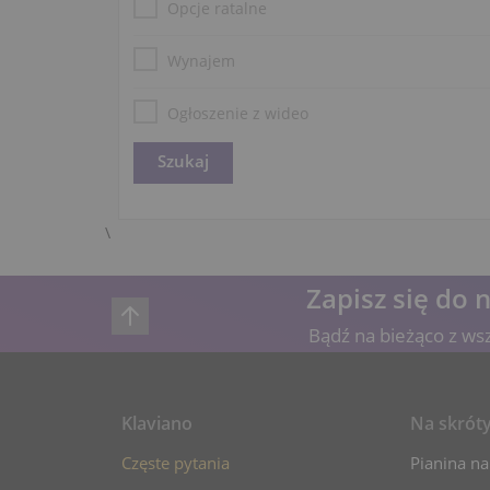
Opcje ratalne
Wynajem
Ogłoszenie z wideo
\
Zapisz się do 
Bądź na bieżąco z ws
Klaviano
Na skrót
Częste pytania
Pianina na