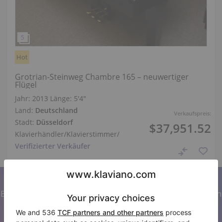
Hot
Grotrian‑Steinweg Chambre 165 – neuwertiger
Flügel
Jahr: 2013
Länge:
5′4″
Land:
Deutschland
Verkaufspreis:
Stadt:
Düsseldorf
$37,951.52
Klavierhändler/Klavierstimmer
/
Verifizierter Verkäufer
Abonnieren Sie unseren Newsletter
Bleiben Sie auf dem Laufenden mit allen Neuigkeiten von
Klaviano