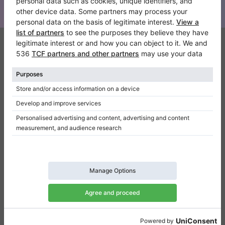
Klaviano
Kontakt
Über Uns
Referenz hinterlassen
Nutzungsbedingungen
Datenschutzerklärung
Einwilligungseinstellungen
Resümee