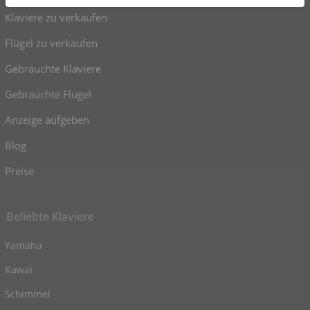
Klaviere zu verkaufen
Flügel zu verkaufen
Gebrauchte Klaviere
Gebrauchte Flügel
Anzeige aufgeben
Blog
Preise
Beliebte Klaviere
Yamaha
Kawai
Schimmel