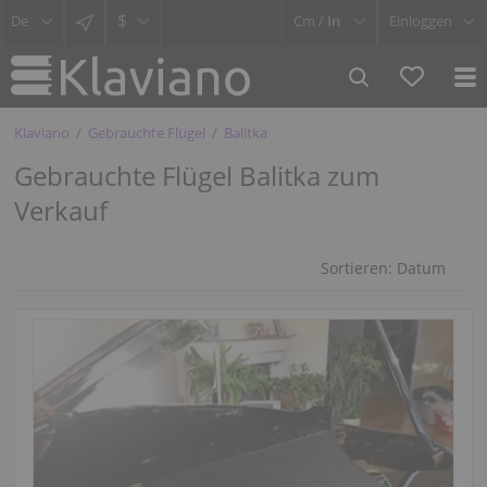
$
Cm /
In
Einloggen
Klaviano
Gebrauchte Flügel
Balitka
Gebrauchte Flügel Balitka zum
Verkauf
Sortieren:
Datum