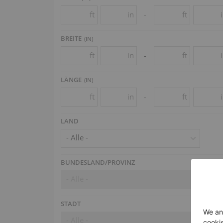
ft
in
ft
-
BREITE
(
IN
)
ft
in
ft
-
LÄNGE
(
IN
)
ft
in
ft
-
LAND
- Alle -
BUNDESLAND/PROVINZ
- Alle -
STADT
- Alle -