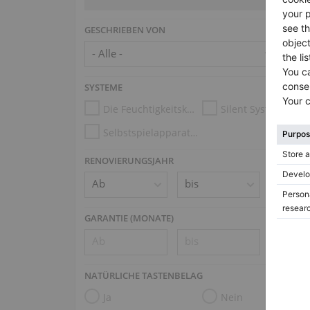
GESCHRIEBEN VON
SYSTEME
Die Feuchtigkeitskontrollsysteme
Silent System
Selbstspielapparatur (z.B. Disklavier, PianoDisc, Spirio)
RENOVIERUNGSJAHR
GARANTIE (MONATE)
NATÜRLICHE TASTENBELAG
Ja
Nein