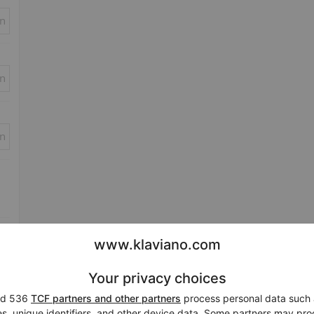
in
in
in